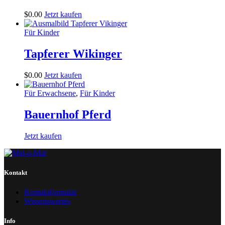
$
0
.
00
Jetzt kaufen
Für Kinder
Tapferer Wikinger
$
0
.
00
Jetzt kaufen
Für Erwachsene
,
Für Kinder
Bauernhof Pferd
Jetzt kaufen
Kontakt
Kontaktformular
Wissenswertes
Info