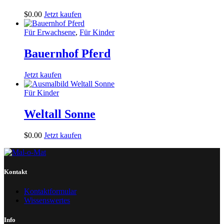
$
0
.
00
Jetzt kaufen
Für Erwachsene
,
Für Kinder
Bauernhof Pferd
Jetzt kaufen
Für Kinder
Weltall Sonne
$
0
.
00
Jetzt kaufen
Kontakt
Kontaktformular
Wissenswertes
Info