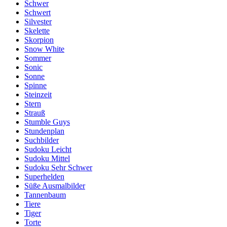
Schwer
Schwert
Silvester
Skelette
Skorpion
Snow White
Sommer
Sonic
Sonne
Spinne
Steinzeit
Stern
Strauß
Stumble Guys
Stundenplan
Suchbilder
Sudoku Leicht
Sudoku Mittel
Sudoku Sehr Schwer
Superhelden
Süße Ausmalbilder
Tannenbaum
Tiere
Tiger
Torte