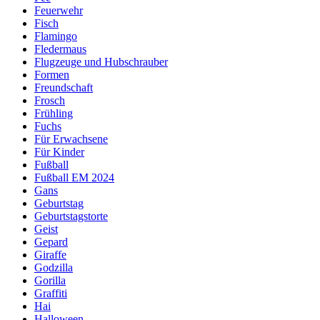
Feuerwehr
Fisch
Flamingo
Fledermaus
Flugzeuge und Hubschrauber
Formen
Freundschaft
Frosch
Frühling
Fuchs
Für Erwachsene
Für Kinder
Fußball
Fußball EM 2024
Gans
Geburtstag
Geburtstagstorte
Geist
Gepard
Giraffe
Godzilla
Gorilla
Graffiti
Hai
Halloween