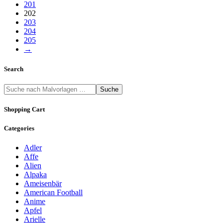
201
202
203
204
205
→
Search
Suche
Shopping Cart
Categories
Adler
Affe
Alien
Alpaka
Ameisenbär
American Football
Anime
Apfel
Arielle