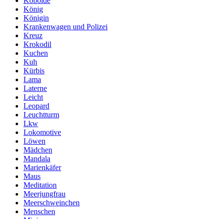
Kobolde
König
Königin
Krankenwagen und Polizei
Kreuz
Krokodil
Kuchen
Kuh
Kürbis
Lama
Laterne
Leicht
Leopard
Leuchtturm
Lkw
Lokomotive
Löwen
Mädchen
Mandala
Marienkäfer
Maus
Meditation
Meerjungfrau
Meerschweinchen
Menschen