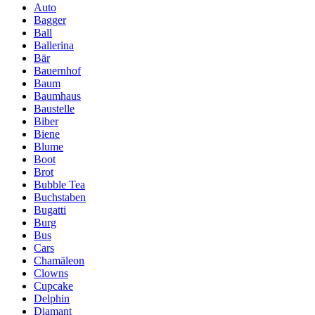
Auto
Bagger
Ball
Ballerina
Bär
Bauernhof
Baum
Baumhaus
Baustelle
Biber
Biene
Blume
Boot
Brot
Bubble Tea
Buchstaben
Bugatti
Burg
Bus
Cars
Chamäleon
Clowns
Cupcake
Delphin
Diamant