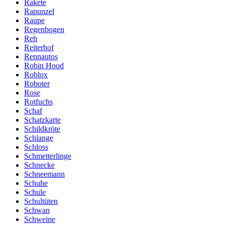
Rakete
Rapunzel
Raupe
Regenbogen
Reh
Reiterhof
Rennautos
Robin Hood
Roblox
Roboter
Rose
Rotfuchs
Schaf
Schatzkarte
Schildkröte
Schlange
Schloss
Schmetterlinge
Schnecke
Schneemann
Schuhe
Schule
Schultüten
Schwan
Schweine