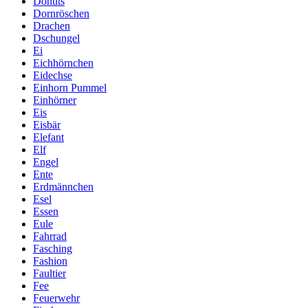
Donuts
Dornröschen
Drachen
Dschungel
Ei
Eichhörnchen
Eidechse
Einhorn Pummel
Einhörner
Eis
Eisbär
Elefant
Elf
Engel
Ente
Erdmännchen
Esel
Essen
Eule
Fahrrad
Fasching
Fashion
Faultier
Fee
Feuerwehr