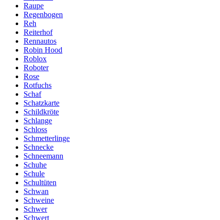
Raupe
Regenbogen
Reh
Reiterhof
Rennautos
Robin Hood
Roblox
Roboter
Rose
Rotfuchs
Schaf
Schatzkarte
Schildkröte
Schlange
Schloss
Schmetterlinge
Schnecke
Schneemann
Schuhe
Schule
Schultüten
Schwan
Schweine
Schwer
Schwert