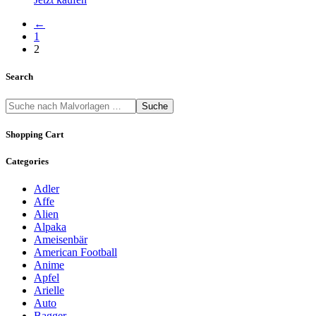
←
1
2
Search
Suche
Shopping Cart
Categories
Adler
Affe
Alien
Alpaka
Ameisenbär
American Football
Anime
Apfel
Arielle
Auto
Bagger