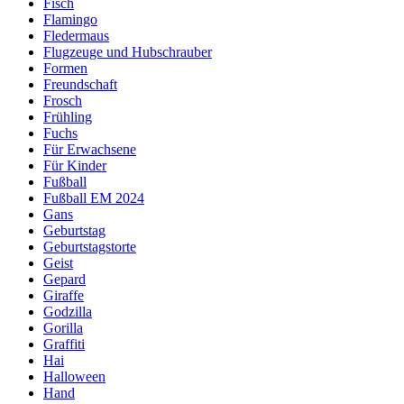
Fisch
Flamingo
Fledermaus
Flugzeuge und Hubschrauber
Formen
Freundschaft
Frosch
Frühling
Fuchs
Für Erwachsene
Für Kinder
Fußball
Fußball EM 2024
Gans
Geburtstag
Geburtstagstorte
Geist
Gepard
Giraffe
Godzilla
Gorilla
Graffiti
Hai
Halloween
Hand