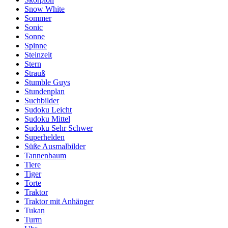
Snow White
Sommer
Sonic
Sonne
Spinne
Steinzeit
Stern
Strauß
Stumble Guys
Stundenplan
Suchbilder
Sudoku Leicht
Sudoku Mittel
Sudoku Sehr Schwer
Superhelden
Süße Ausmalbilder
Tannenbaum
Tiere
Tiger
Torte
Traktor
Traktor mit Anhänger
Tukan
Turm