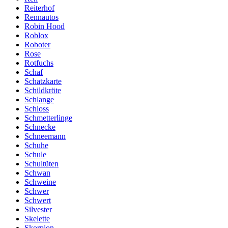
Reiterhof
Rennautos
Robin Hood
Roblox
Roboter
Rose
Rotfuchs
Schaf
Schatzkarte
Schildkröte
Schlange
Schloss
Schmetterlinge
Schnecke
Schneemann
Schuhe
Schule
Schultüten
Schwan
Schweine
Schwer
Schwert
Silvester
Skelette
Skorpion