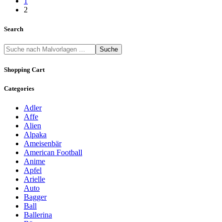
1
2
Search
Suche
Shopping Cart
Categories
Adler
Affe
Alien
Alpaka
Ameisenbär
American Football
Anime
Apfel
Arielle
Auto
Bagger
Ball
Ballerina