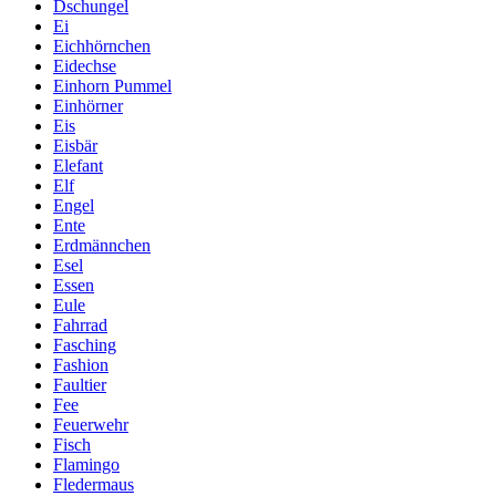
Dschungel
Ei
Eichhörnchen
Eidechse
Einhorn Pummel
Einhörner
Eis
Eisbär
Elefant
Elf
Engel
Ente
Erdmännchen
Esel
Essen
Eule
Fahrrad
Fasching
Fashion
Faultier
Fee
Feuerwehr
Fisch
Flamingo
Fledermaus