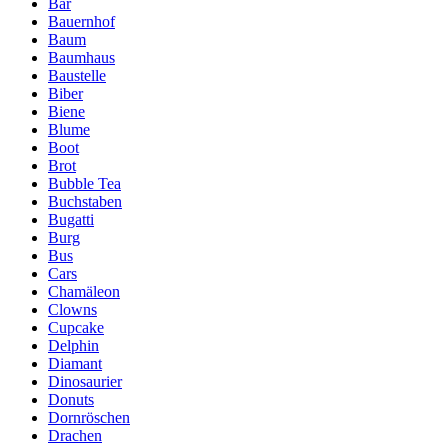
Bär
Bauernhof
Baum
Baumhaus
Baustelle
Biber
Biene
Blume
Boot
Brot
Bubble Tea
Buchstaben
Bugatti
Burg
Bus
Cars
Chamäleon
Clowns
Cupcake
Delphin
Diamant
Dinosaurier
Donuts
Dornröschen
Drachen