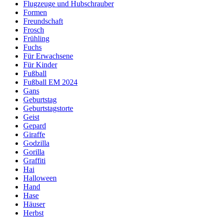
Flugzeuge und Hubschrauber
Formen
Freundschaft
Frosch
Frühling
Fuchs
Für Erwachsene
Für Kinder
Fußball
Fußball EM 2024
Gans
Geburtstag
Geburtstagstorte
Geist
Gepard
Giraffe
Godzilla
Gorilla
Graffiti
Hai
Halloween
Hand
Hase
Häuser
Herbst