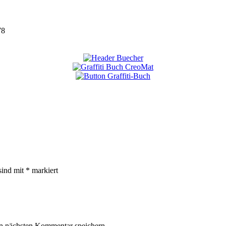
78
sind mit
*
markiert
n nächsten Kommentar speichern.