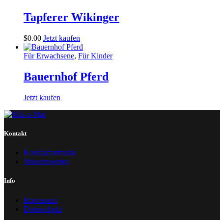
Tapferer Wikinger
$
0
.
00
Jetzt kaufen
Für Erwachsene
,
Für Kinder
Bauernhof Pferd
Jetzt kaufen
Kontakt
Kontaktformular
Wissenswertes
Info
Impressum
Datenschutz