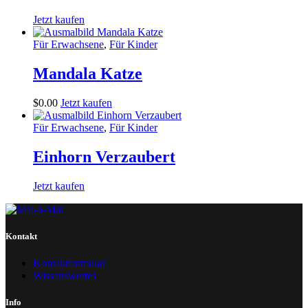
Jetzt kaufen
Für Erwachsene
,
Für Kinder
Mandala Katze
$
0
.
00
Jetzt kaufen
Für Erwachsene
,
Für Kinder
Einhorn Verzaubert
Jetzt kaufen
Kontakt
Kontaktformular
Wissenswertes
Info