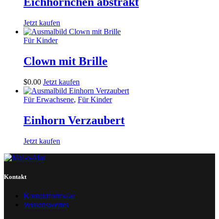
Eichhörnchen abstrakt
Jetzt kaufen
Für Kinder
Clown mit Brille
$
0
.
00
Jetzt kaufen
Für Erwachsene
,
Für Kinder
Einhorn Verzaubert
Jetzt kaufen
Kontakt
Kontaktformular
Wissenswertes