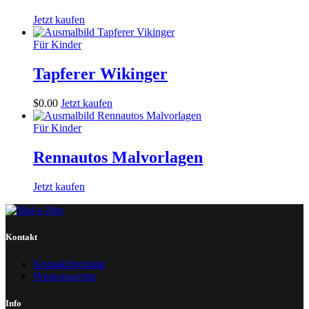
Jetzt kaufen
Für Kinder
Tapferer Wikinger
$
0
.
00
Jetzt kaufen
Für Kinder
Rennautos Malvorlagen
Jetzt kaufen
Kontakt
Kontaktformular
Wissenswertes
Info