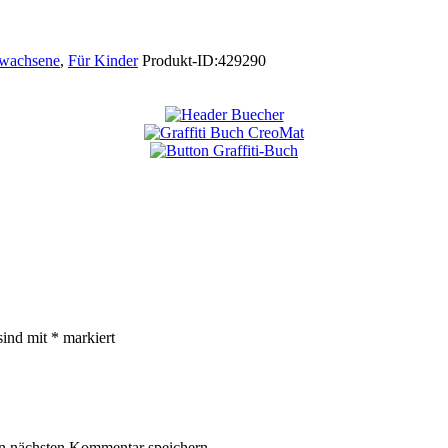
rwachsene
,
Für Kinder
Produkt-ID:
429290
sind mit
*
markiert
n nächsten Kommentar speichern.