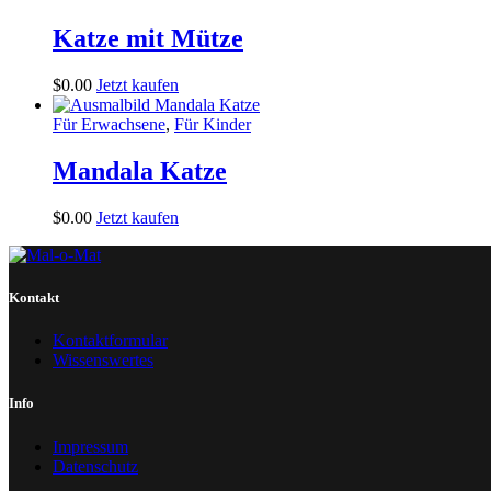
Katze mit Mütze
$
0
.
00
Jetzt kaufen
Für Erwachsene
,
Für Kinder
Mandala Katze
$
0
.
00
Jetzt kaufen
Kontakt
Kontaktformular
Wissenswertes
Info
Impressum
Datenschutz