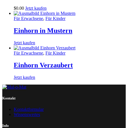
$
0
.
00
Jetzt kaufen
Für Erwachsene
,
Für Kinder
Einhorn in Mustern
Jetzt kaufen
Für Erwachsene
,
Für Kinder
Einhorn Verzaubert
Jetzt kaufen
Kontakt
Kontaktformular
Wissenswertes
Info