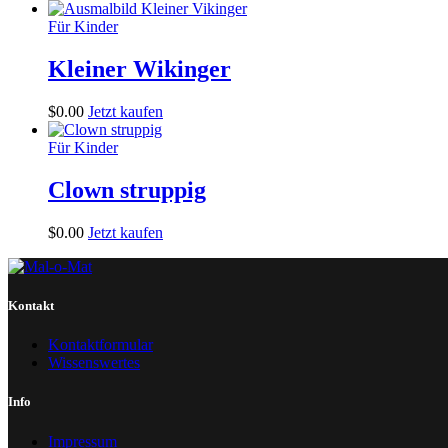
Für Kinder
Kleiner Wikinger
$
0
.
00
Jetzt kaufen
Für Kinder
Clown struppig
$
0
.
00
Jetzt kaufen
Kontakt
Kontaktformular
Wissenswertes
Info
Impressum