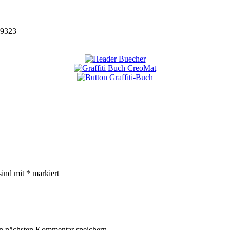
9323
sind mit
*
markiert
n nächsten Kommentar speichern.