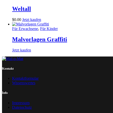
Weltall
$
0
.
00
Jetzt kaufen
Für Erwachsene
,
Für Kinder
Malvorlagen Graffiti
Jetzt kaufen
Kontakt
Kontaktformular
Wissenswertes
Info
Impressum
Datenschutz