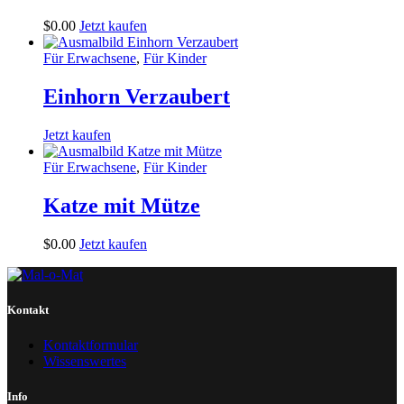
$
0
.
00
Jetzt kaufen
Für Erwachsene
,
Für Kinder
Einhorn Verzaubert
Jetzt kaufen
Für Erwachsene
,
Für Kinder
Katze mit Mütze
$
0
.
00
Jetzt kaufen
Kontakt
Kontaktformular
Wissenswertes
Info