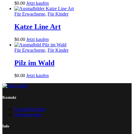
$
0
.
00
Jetzt kaufen
Für Erwachsene
,
Für Kinder
Katze Line Art
$
0
.
00
Jetzt kaufen
Für Erwachsene
,
Für Kinder
Pilz im Wald
$
0
.
00
Jetzt kaufen
Kontakt
Kontaktformular
Wissenswertes
Info