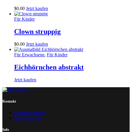
$
0
.
00
Jetzt kaufen
Für Kinder
Clown struppig
$
0
.
00
Jetzt kaufen
Für Erwachsene
,
Für Kinder
Eichhörnchen abstrakt
Jetzt kaufen
Kontakt
Kontaktformular
Wissenswertes
Info