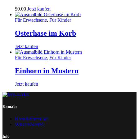
$
0
.
00
Jetzt kaufen
Für Erwachsene
,
Für Kinder
Osterhase im Korb
Jetzt kaufen
Für Erwachsene
,
Für Kinder
Einhorn in Mustern
Jetzt kaufen
Kontakt
Kontaktformular
Wissenswertes
Info