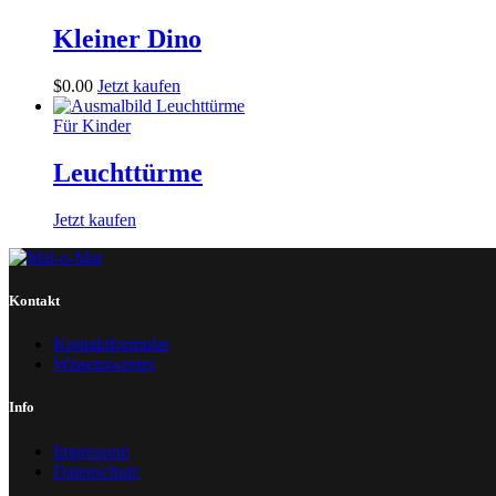
Kleiner Dino
$
0
.
00
Jetzt kaufen
Für Kinder
Leuchttürme
Jetzt kaufen
Kontakt
Kontaktformular
Wissenswertes
Info
Impressum
Datenschutz