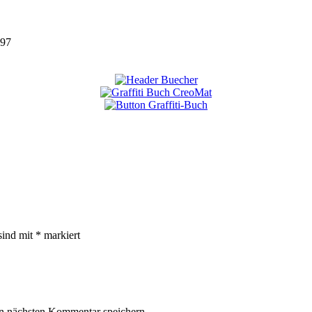
97
sind mit
*
markiert
n nächsten Kommentar speichern.