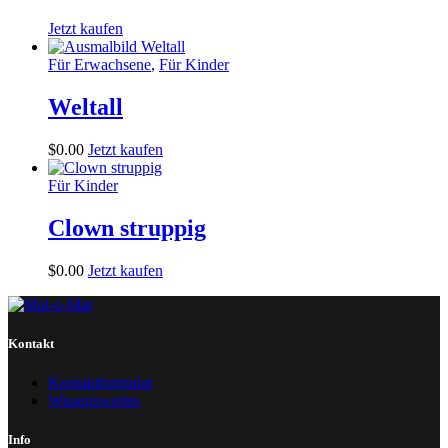
Jetzt kaufen
Für Erwachsene
,
Für Kinder
Weltall
$
0
.
00
Jetzt kaufen
Für Kinder
Clown struppig
$
0
.
00
Jetzt kaufen
Kontakt
Kontaktformular
Wissenswertes
Info