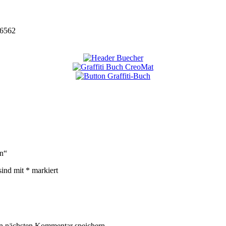
6562
en“
sind mit
*
markiert
n nächsten Kommentar speichern.