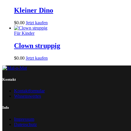
Kleiner Dino
$
0
.
00
Jetzt kaufen
Für Kinder
Clown struppig
$
0
.
00
Jetzt kaufen
Kontakt
Kontaktformular
Wissenswertes
Info
Impressum
Datenschutz