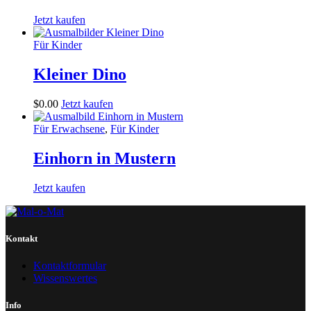
Jetzt kaufen
Für Kinder
Kleiner Dino
$
0
.
00
Jetzt kaufen
Für Erwachsene
,
Für Kinder
Einhorn in Mustern
Jetzt kaufen
Kontakt
Kontaktformular
Wissenswertes
Info