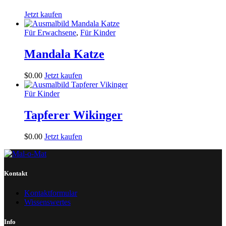
Jetzt kaufen
Für Erwachsene
,
Für Kinder
Mandala Katze
$
0
.
00
Jetzt kaufen
Für Kinder
Tapferer Wikinger
$
0
.
00
Jetzt kaufen
Kontakt
Kontaktformular
Wissenswertes
Info