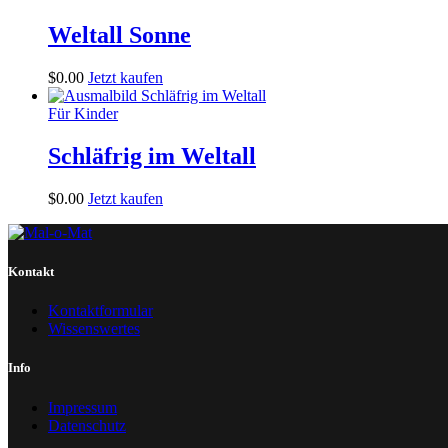
Weltall Sonne
$
0
.
00
Jetzt kaufen
Für Kinder
Schläfrig im Weltall
$
0
.
00
Jetzt kaufen
Kontakt
Kontaktformular
Wissenswertes
Info
Impressum
Datenschutz