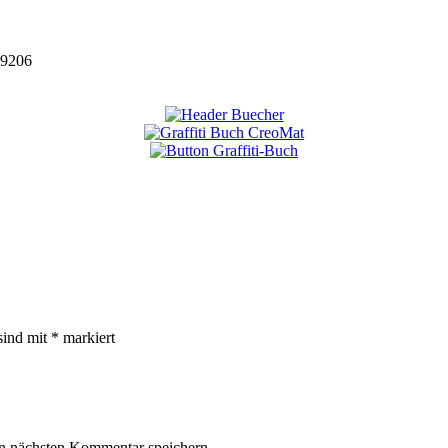
9206
sind mit
*
markiert
n nächsten Kommentar speichern.