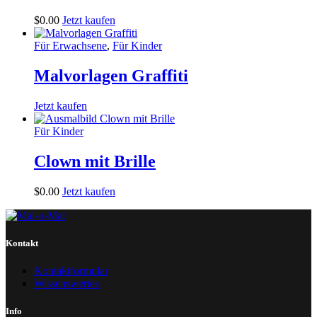
$
0
.
00
Jetzt kaufen
Für Erwachsene
,
Für Kinder
Malvorlagen Graffiti
Jetzt kaufen
Für Kinder
Clown mit Brille
$
0
.
00
Jetzt kaufen
Kontakt
Kontaktformular
Wissenswertes
Info