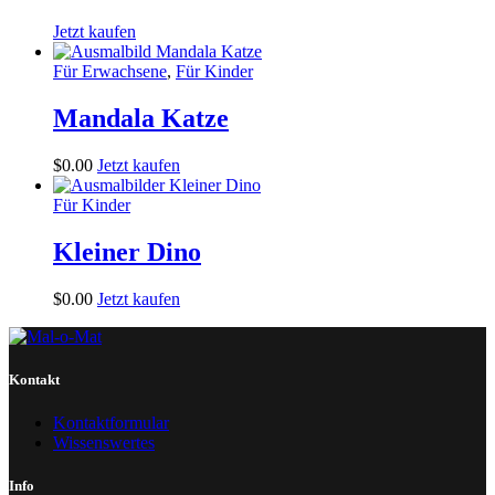
Jetzt kaufen
Für Erwachsene
,
Für Kinder
Mandala Katze
$
0
.
00
Jetzt kaufen
Für Kinder
Kleiner Dino
$
0
.
00
Jetzt kaufen
Kontakt
Kontaktformular
Wissenswertes
Info