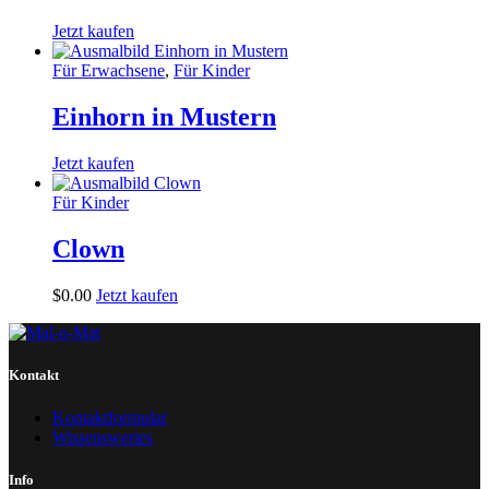
Jetzt kaufen
Für Erwachsene
,
Für Kinder
Einhorn in Mustern
Jetzt kaufen
Für Kinder
Clown
$
0
.
00
Jetzt kaufen
Kontakt
Kontaktformular
Wissenswertes
Info