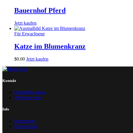
Bauernhof Pferd
Jetzt kaufen
Für Erwachsene
Katze im Blumenkranz
$
0
.
00
Jetzt kaufen
Kontakt
Kontaktformular
Wissenswertes
Info
Impressum
Datenschutz