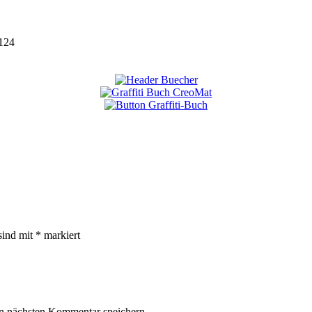
124
sind mit
*
markiert
n nächsten Kommentar speichern.