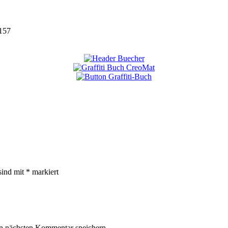
157
sind mit
*
markiert
n nächsten Kommentar speichern.