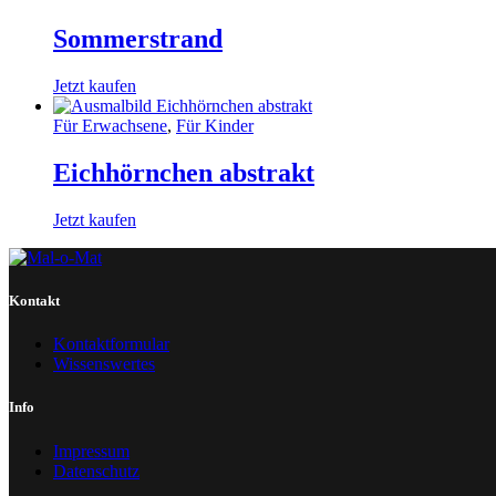
Sommerstrand
Jetzt kaufen
Für Erwachsene
,
Für Kinder
Eichhörnchen abstrakt
Jetzt kaufen
Kontakt
Kontaktformular
Wissenswertes
Info
Impressum
Datenschutz