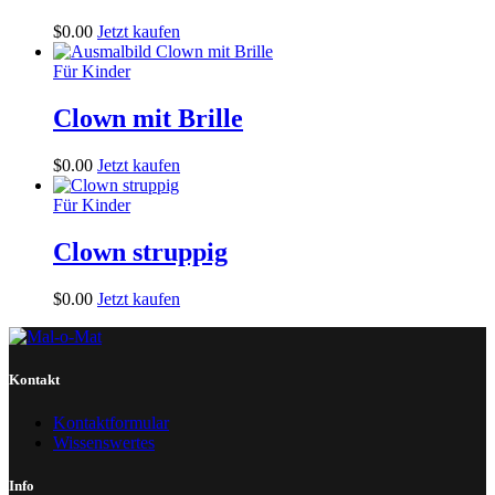
$
0
.
00
Jetzt kaufen
Für Kinder
Clown mit Brille
$
0
.
00
Jetzt kaufen
Für Kinder
Clown struppig
$
0
.
00
Jetzt kaufen
Kontakt
Kontaktformular
Wissenswertes
Info