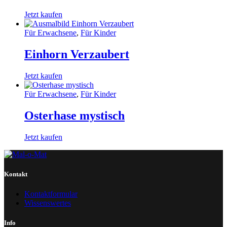
Jetzt kaufen
Für Erwachsene
,
Für Kinder
Einhorn Verzaubert
Jetzt kaufen
Für Erwachsene
,
Für Kinder
Osterhase mystisch
Jetzt kaufen
Kontakt
Kontaktformular
Wissenswertes
Info