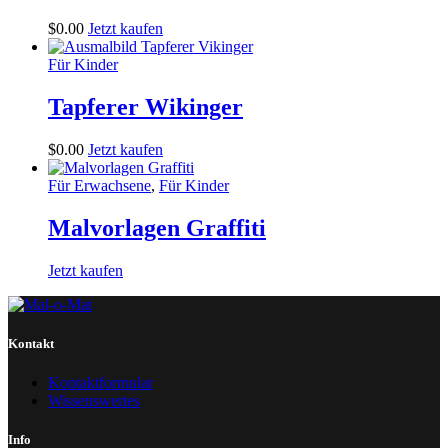
$
0
.
00
Jetzt kaufen
Für Kinder
Tapferer Wikinger
$
0
.
00
Jetzt kaufen
Für Erwachsene
,
Für Kinder
Malvorlagen Graffiti
Jetzt kaufen
Kontakt
Kontaktformular
Wissenswertes
Info