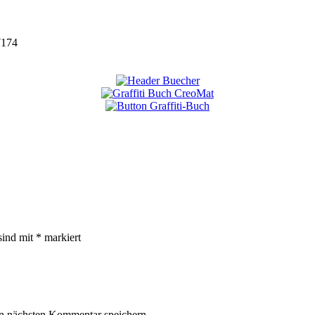
7174
sind mit
*
markiert
n nächsten Kommentar speichern.