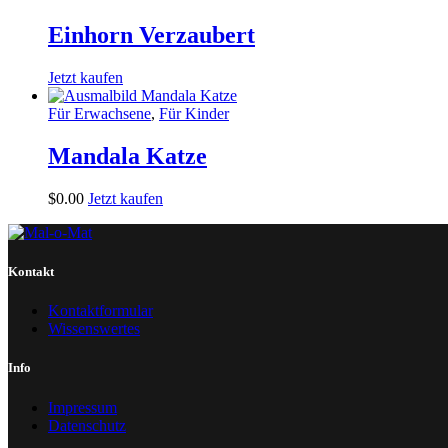
Einhorn Verzaubert
Jetzt kaufen
Für Erwachsene
,
Für Kinder
Mandala Katze
$
0
.
00
Jetzt kaufen
Kontakt
Kontaktformular
Wissenswertes
Info
Impressum
Datenschutz