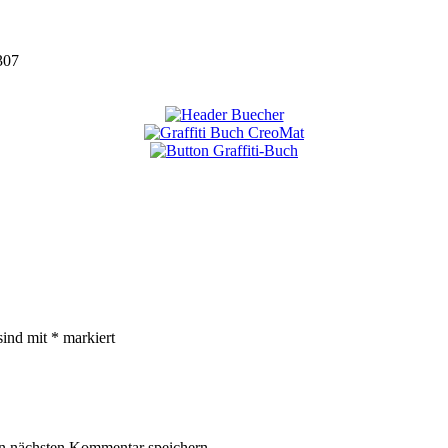
307
sind mit
*
markiert
n nächsten Kommentar speichern.