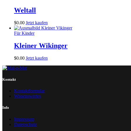
Weltall
$
0
.
00
Jetzt kaufen
Für Kinder
Kleiner Wikinger
$
0
.
00
Jetzt kaufen
Kontakt
Kontaktformular
Wissenswertes
Info
Impressum
Datenschutz