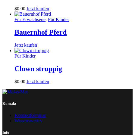
$
0
.
00
Jetzt kaufen
Für Erwachsene
,
Für Kinder
Bauernhof Pferd
Jetzt kaufen
Für Kinder
Clown struppig
$
0
.
00
Jetzt kaufen
Kontakt
Kontaktformular
Wissenswertes
Info