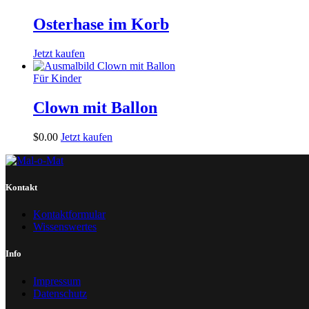
Osterhase im Korb
Jetzt kaufen
Für Kinder
Clown mit Ballon
$
0
.
00
Jetzt kaufen
Kontakt
Kontaktformular
Wissenswertes
Info
Impressum
Datenschutz