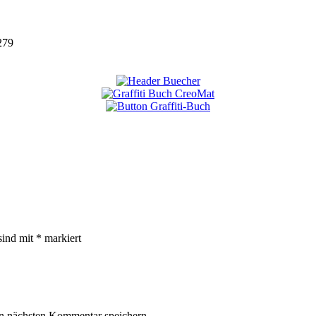
279
sind mit
*
markiert
n nächsten Kommentar speichern.