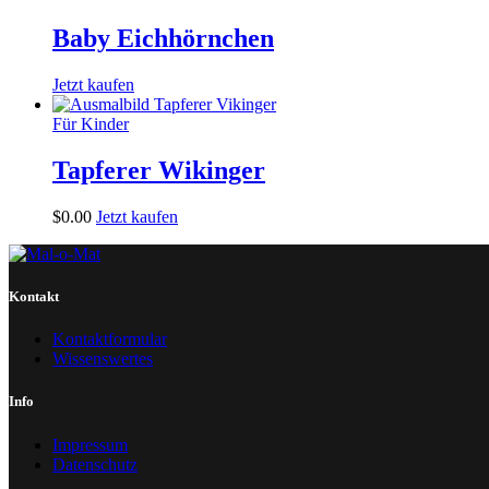
Baby Eichhörnchen
Jetzt kaufen
Für Kinder
Tapferer Wikinger
$
0
.
00
Jetzt kaufen
Kontakt
Kontaktformular
Wissenswertes
Info
Impressum
Datenschutz