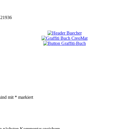
121936
sind mit
*
markiert
n nächsten Kommentar speichern.