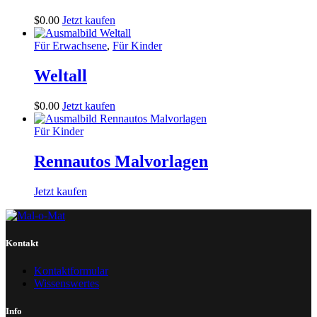
$
0
.
00
Jetzt kaufen
Für Erwachsene
,
Für Kinder
Weltall
$
0
.
00
Jetzt kaufen
Für Kinder
Rennautos Malvorlagen
Jetzt kaufen
Kontakt
Kontaktformular
Wissenswertes
Info