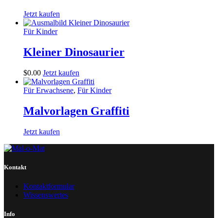
Jetzt kaufen
Für Kinder
Kleiner Dinosaurier
$
0
.
00
Jetzt kaufen
Für Erwachsene
,
Für Kinder
Malvorlagen Graffiti
Jetzt kaufen
Kontakt
Kontaktformular
Wissenswertes
Info