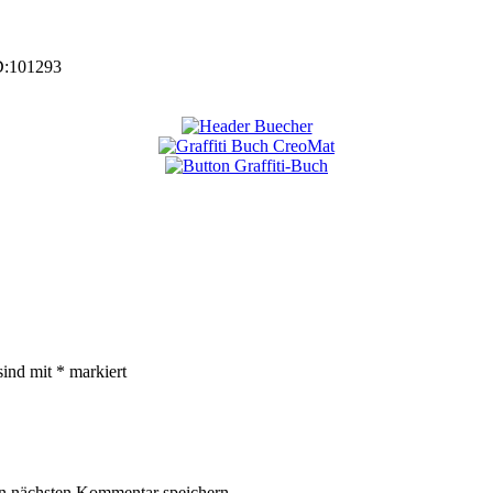
D:
101293
sind mit
*
markiert
n nächsten Kommentar speichern.