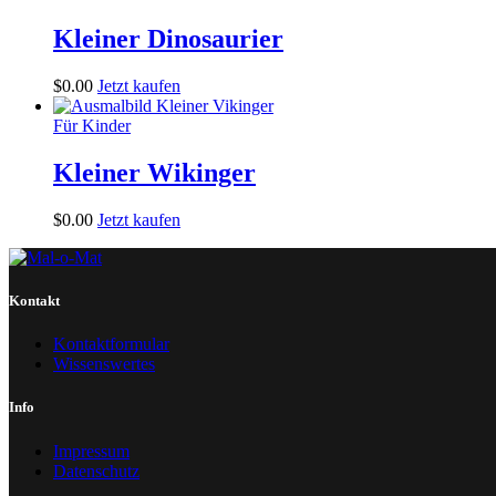
Kleiner Dinosaurier
$
0
.
00
Jetzt kaufen
Für Kinder
Kleiner Wikinger
$
0
.
00
Jetzt kaufen
Kontakt
Kontaktformular
Wissenswertes
Info
Impressum
Datenschutz