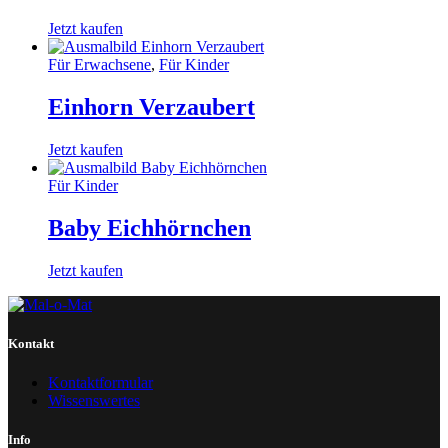
Jetzt kaufen
Für Erwachsene
,
Für Kinder
Einhorn Verzaubert
Jetzt kaufen
Für Kinder
Baby Eichhörnchen
Jetzt kaufen
Kontakt
Kontaktformular
Wissenswertes
Info