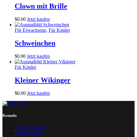
Clown mit Brille
$
0
.
00
Jetzt kaufen
Für Erwachsene
,
Für Kinder
Schweinchen
$
0
.
00
Jetzt kaufen
Für Kinder
Kleiner Wikinger
$
0
.
00
Jetzt kaufen
Kontakt
Kontaktformular
Wissenswertes