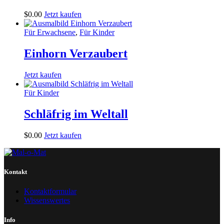
$
0
.
00
Jetzt kaufen
Für Erwachsene
,
Für Kinder
Einhorn Verzaubert
Jetzt kaufen
Für Kinder
Schläfrig im Weltall
$
0
.
00
Jetzt kaufen
Kontakt
Kontaktformular
Wissenswertes
Info