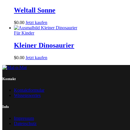
Weltall Sonne
$
0
.
00
Jetzt kaufen
Für Kinder
Kleiner Dinosaurier
$
0
.
00
Jetzt kaufen
Kontakt
Kontaktformular
Wissenswertes
Info
Impressum
Datenschutz