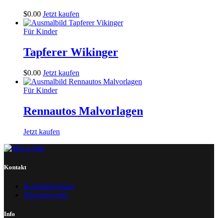
$
0
.
00
Jetzt kaufen
Für Kinder
Tapferer Wikinger
$
0
.
00
Jetzt kaufen
Für Kinder
Rennautos Malvorlagen
Jetzt kaufen
Kontakt
Kontaktformular
Wissenswertes
Info