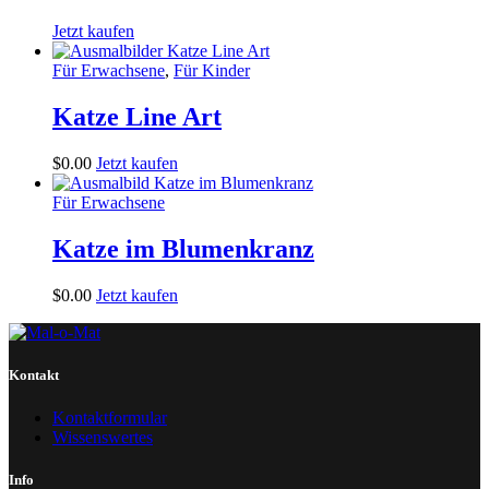
Jetzt kaufen
Für Erwachsene
,
Für Kinder
Katze Line Art
$
0
.
00
Jetzt kaufen
Für Erwachsene
Katze im Blumenkranz
$
0
.
00
Jetzt kaufen
Kontakt
Kontaktformular
Wissenswertes
Info