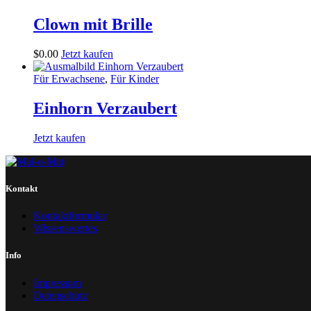
Clown mit Brille
$
0
.
00
Jetzt kaufen
Für Erwachsene
,
Für Kinder
Einhorn Verzaubert
Jetzt kaufen
Kontakt
Kontaktformular
Wissenswertes
Info
Impressum
Datenschutz