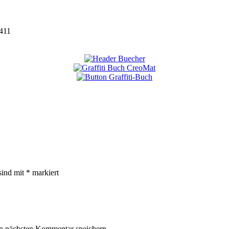
411
sind mit
*
markiert
n nächsten Kommentar speichern.