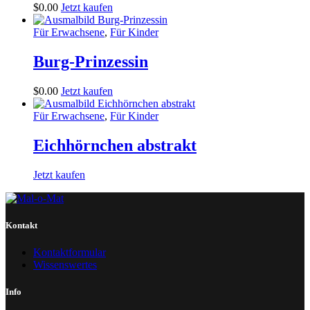
$
0
.
00
Jetzt kaufen
Für Erwachsene
,
Für Kinder
Burg-Prinzessin
$
0
.
00
Jetzt kaufen
Für Erwachsene
,
Für Kinder
Eichhörnchen abstrakt
Jetzt kaufen
Kontakt
Kontaktformular
Wissenswertes
Info