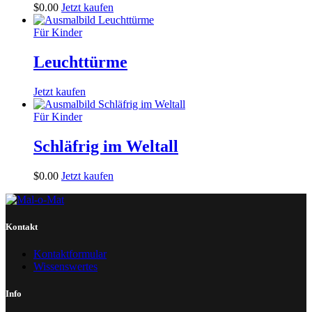
$
0
.
00
Jetzt kaufen
Für Kinder
Leuchttürme
Jetzt kaufen
Für Kinder
Schläfrig im Weltall
$
0
.
00
Jetzt kaufen
Kontakt
Kontaktformular
Wissenswertes
Info