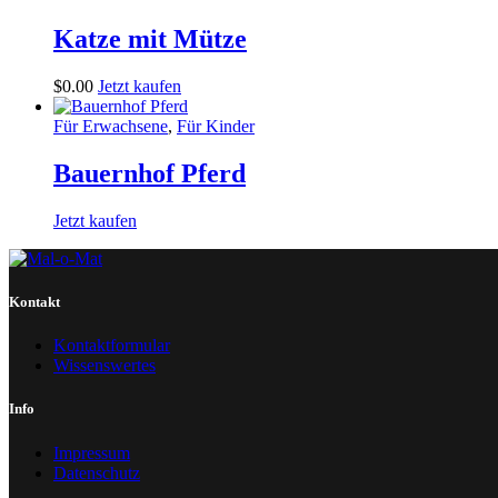
Katze mit Mütze
$
0
.
00
Jetzt kaufen
Für Erwachsene
,
Für Kinder
Bauernhof Pferd
Jetzt kaufen
Kontakt
Kontaktformular
Wissenswertes
Info
Impressum
Datenschutz