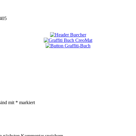
405
sind mit
*
markiert
n nächsten Kommentar speichern.