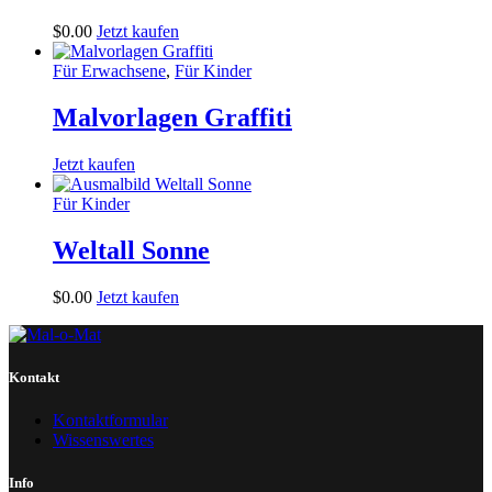
$
0
.
00
Jetzt kaufen
Für Erwachsene
,
Für Kinder
Malvorlagen Graffiti
Jetzt kaufen
Für Kinder
Weltall Sonne
$
0
.
00
Jetzt kaufen
Kontakt
Kontaktformular
Wissenswertes
Info